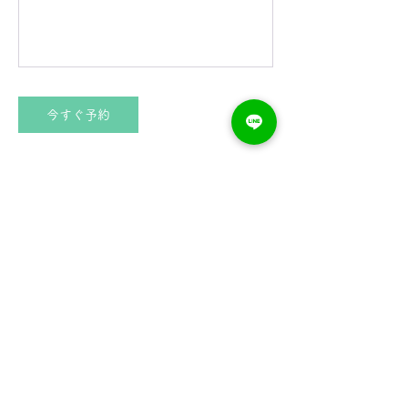
今すぐ予約
キャンセルポリシー
ご予約いただいたクラスは、当日クラス開始
15分前までキャンセル可能です。
連絡先
6099330190
yogasmilenet@gmail.com