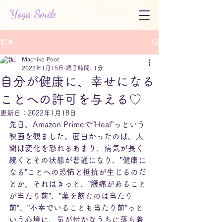
Yoga Smile
記事
Machiko Poot
2022年1月15日
読了時間: 1分
自分が健康に、幸せになる
ことへの許可を与える♡
更新日：
2022年1月18日
先日、Amazon Primeで”Heal”っという
映画を観ました。面白かったのは、人
間は変化を恐れるあまり、病気が長く
続くとその状態が普通になり、”健康に
なる”ことへの恐怖と抵抗が生じるのだ
とか。それはきっと、”腰痛があること
が当たり前”、”薬を飲むのは当たり
前”、”不幸でいることも当たり前”っと
いう心境に、気が付かなうちに落ち着