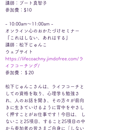
講師：プート真智子
参加費：$10
- 10:00am～11:00am -
オンライン心のおかたづけセミナー
『これはしない、あれはする』
講師：松下じゅんこ
ウェブサイト  
https://lifecoachny.jimdofree.com/ラ
イフコーチング/
参加費：＄20
松下じゅんこさんは、ライフコーチと
しての資格を取り、心理学も勉強さ
れ、人のお話を聞き、その方々が前向
きに生きていけるように背中をやさし
く押すことがお仕事です！今回は、 し
ないこと25項目、すること25項目の中
から参加者の皆さまご自身に「しない