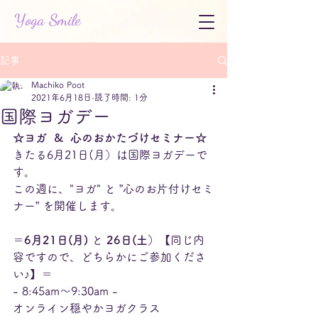
Yoga Smile
記事
Machiko Poot
2021年6月18日
読了時間: 1分
国際ヨガデー
☆ヨガ  &  心のおかたづけセミナー☆
きたる6月21日(月）は国際ヨガデーで
す。
この週に、"ヨガ" と ”心のお片付けセミ
ナー” を開催します。
＝
6月21日(月) 
と 
26日(土）
【同じ内
容ですので、どちらかにご参加くださ
い♪】＝
- 8:45am～9:30am -
オンライン穏やかヨガクラス