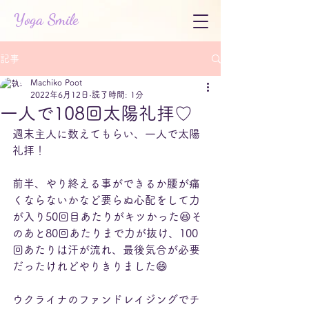
Yoga Smile
記事
Machiko Poot
2022年6月12日
読了時間: 1分
一人で108回太陽礼拝♡
週末主人に数えてもらい、一人で太陽
礼拝！
前半、やり終える事ができるか腰が痛
くならないかなど要らぬ心配をして力
が入り50回目あたりがキツかった😆そ
のあと80回あたりまで力が抜け、100
回あたりは汗が流れ、最後気合が必要
だったけれどやりきりました😄
ウクライナのファンドレイジングでチ